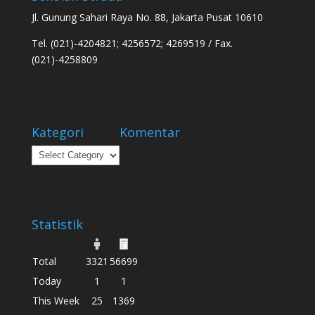
Jl. Gunung Sahari Raya No. 88, Jakarta Pusat 10610
Tel. (021)-4204821; 4256572; 4269519 / Fax.
(021)-4258809
Kategori
Komentar
Kategori
Statistik
Total
3321
56699
Today
1
1
This Week
25
1369