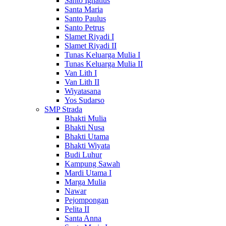
Santo Ignatius
Santa Maria
Santo Paulus
Santo Petrus
Slamet Riyadi I
Slamet Riyadi II
Tunas Keluarga Mulia I
Tunas Keluarga Mulia II
Van Lith I
Van Lith II
Wiyatasana
Yos Sudarso
SMP Strada
Bhakti Mulia
Bhakti Nusa
Bhakti Utama
Bhakti Wiyata
Budi Luhur
Kampung Sawah
Mardi Utama I
Marga Mulia
Nawar
Pejompongan
Pelita II
Santa Anna