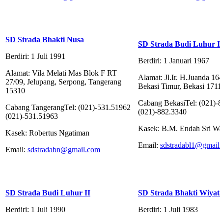
SD Strada Bhakti Nusa
SD Strada Budi Luhur I
Berdiri: 1 Juli 1991
Berdiri: 1 Januari 1967
Alamat: Vila Melati Mas Blok F RT
Alamat: Jl.Ir. H.Juanda 1
27/09, Jelupang, Serpong, Tangerang
Bekasi Timur, Bekasi 1711
15310
Cabang BekasiTel: (021)
Cabang TangerangTel: (021)-531.51962
(021)-882.3340
(021)-531.51963
Kasek: B.M. Endah Sri W
Kasek: Robertus Ngatiman
Email:
sdstradabl1@gmai
Email:
sdstradabn@gmail.com
SD Strada Budi Luhur II
SD Strada Bhakti Wiyat
Berdiri: 1 Juli 1990
Berdiri: 1 Juli 1983