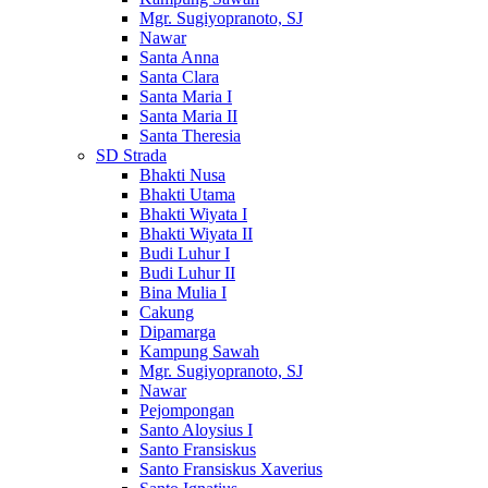
Mgr. Sugiyopranoto, SJ
Nawar
Santa Anna
Santa Clara
Santa Maria I
Santa Maria II
Santa Theresia
SD Strada
Bhakti Nusa
Bhakti Utama
Bhakti Wiyata I
Bhakti Wiyata II
Budi Luhur I
Budi Luhur II
Bina Mulia I
Cakung
Dipamarga
Kampung Sawah
Mgr. Sugiyopranoto, SJ
Nawar
Pejompongan
Santo Aloysius I
Santo Fransiskus
Santo Fransiskus Xaverius