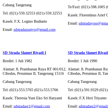
Cabang Tangerang
Te/Faxl: (021)-598.1005 
Tel: (021)-559.32553 (021)-559.32553
Kasek: Florentinus Arief
Kasek: F.X. Legino Budiarto
Email:
sdstradayoss@gma
Email:
sdstradasugiyo@gmail.com
SD Strada Slamet Riyadi I
SD Strada Slamet Riyadi
Berdiri: 1 Juli 1982
Berdiri: 1 Juli 1990
Alamat: Jl. Prambanan Raya RT 001/012,
Alamat: Jl. Prambanan Ra
Cibodas, Perumnas II, Tangerang 15116
Cibodas, Perumnas II, Ta
Cabang Tangerang
Cabang Tangerang
Tel: (021)-553.5765 (021)-553.5766
Tel: (021)-591.9329 (021
Kasek: Theresia Yuni Eko Sri Haryanti
Kasek: F.X Heri Triyanto
Email:
sdstradasr1@gmail.com
Email:
sdstradasr2@gmai