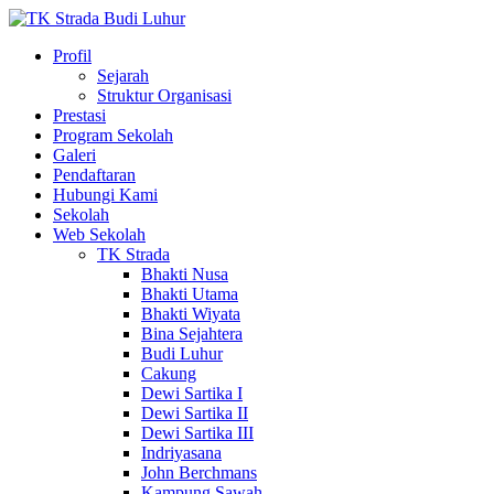
Profil
Sejarah
Struktur Organisasi
Prestasi
Program Sekolah
Galeri
Pendaftaran
Hubungi Kami
Sekolah
Web Sekolah
TK Strada
Bhakti Nusa
Bhakti Utama
Bhakti Wiyata
Bina Sejahtera
Budi Luhur
Cakung
Dewi Sartika I
Dewi Sartika II
Dewi Sartika III
Indriyasana
John Berchmans
Kampung Sawah