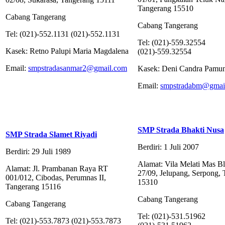
Tangerang 15510
Cabang Tangerang
Cabang Tangerang
Tel: (021)-552.1131 (021)-552.1131
Tel: (021)-559.32554
Kasek: Retno Palupi Maria Magdalena
(021)-559.32554
Email:
smpstradasanmar2@gmail.com
Kasek: Deni Candra Pamu
Email:
smpstradabm@gmai
SMP Strada Bhakti Nusa
SMP Strada Slamet Riyadi
Berdiri: 1 Juli 2007
Berdiri: 29 Juli 1989
Alamat: Vila Melati Mas B
Alamat: Jl. Prambanan Raya RT
27/09, Jelupang, Serpong,
001/012, Cibodas, Perumnas II,
15310
Tangerang 15116
Cabang Tangerang
Cabang Tangerang
Tel: (021)-531.51962
Tel: (021)-553.7873 (021)-553.7873