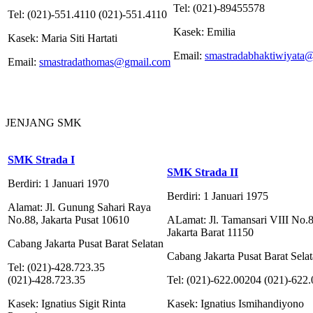
Tel: (021)-89455578
Tel: (021)-551.4110 (021)-551.4110
Kasek: Emilia
Kasek: Maria Siti Hartati
Email:
smastradabhaktiwiyata
Email:
smastradathomas@gmail.com
JENJANG SMK
SMK Strada I
SMK Strada II
Berdiri: 1 Januari 1970
Berdiri: 1 Januari 1975
Alamat: Jl. Gunung Sahari Raya
No.88, Jakarta Pusat 10610
ALamat: Jl. Tamansari VIII No.
Jakarta Barat 11150
Cabang Jakarta Pusat Barat Selatan
Cabang Jakarta Pusat Barat Sela
Tel: (021)-428.723.35
(021)-428.723.35
Tel: (021)-622.00204 (021)-622
Kasek: Ignatius Sigit Rinta
Kasek: Ignatius Ismihandiyono