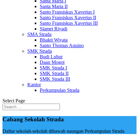
Santa Maria I
Santa Maria II
Santo Fransiskus Xaverius I
Santo Fransiskus Xaverius II
Santo Fransiskus Xaverius III
Slamet Riyadi
SMA Strada
Bhakti Wiyata
Santo Thomas Aquino
SMK Strada
Budi Luhur
Daan Mogot
SMK Strada I
SMK Strada II
SMK Strada III
Kantor
Perkumpulan Strada
Select Page
Cabang Sekolah Strada
Daftar sekolah-sekolah dibawah naungan Perkumpulan Strada