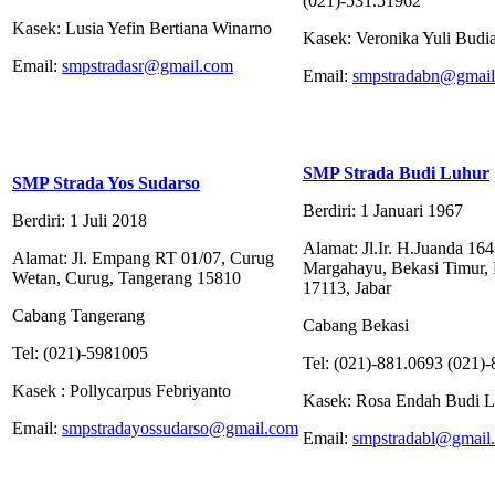
(021)-531.51962
Kasek: Lusia Yefin Bertiana Winarno
Kasek: Veronika Yuli Budia
Email:
smpstradasr@gmail.com
Email:
smpstradabn@gmai
SMP Strada Budi Luhur
SMP Strada Yos Sudarso
Berdiri: 1 Januari 1967
Berdiri: 1 Juli 2018
Alamat: Jl.Ir. H.Juanda 164
Alamat: Jl. Empang RT 01/07, Curug
Margahayu, Bekasi Timur, 
Wetan, Curug, Tangerang 15810
17113, Jabar
Cabang Tangerang
Cabang Bekasi
Tel: (021)-5981005
Tel: (021)-881.0693 (021)
Kasek : Pollycarpus Febriyanto
Kasek: Rosa Endah Budi Le
Email:
smpstradayossudarso@gmail.com
Email:
smpstradabl@gmail