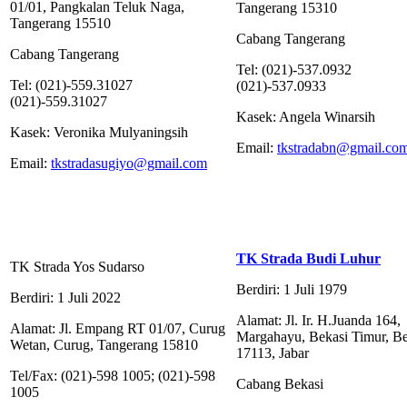
01/01, Pangkalan Teluk Naga,
Tangerang 15310
Tangerang 15510
Cabang Tangerang
Cabang Tangerang
Tel: (021)-537.0932
Tel: (021)-559.31027
(021)-537.0933
(021)-559.31027
Kasek: Angela Winarsih
Kasek: Veronika Mulyaningsih
Email:
tkstradabn@gmail.co
Email:
tkstradasugiyo@gmail.com
TK Strada Budi Luhur
TK Strada Yos Sudarso
Berdiri: 1 Juli 1979
Berdiri: 1 Juli 2022
Alamat: Jl. Ir. H.Juanda 164,
Alamat: Jl. Empang RT 01/07, Curug
Margahayu, Bekasi Timur, Be
Wetan, Curug, Tangerang 15810
17113, Jabar
Tel/Fax: (021)-598 1005; (021)-598
Cabang Bekasi
1005