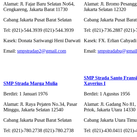
Alamat: Jl. Fajar Baru Selatan No64,
Alamat: Jl. Bromo Pesangg
Cengkareng, Jakarta Barat 11730
Jakarta Selatan 12320
Cabang Jakarta Pusat Barat Selatan
Cabang Jakarta Pusat Barat
Tel: (021)-544.3939 (021)-544.3939
Tel: (021)-736.2887 (021)
Kasek: Donata Sariwangi Heni Darwati
Kasek: FX. Erlian Cahyadi
Email:
smpstradap2@gmail.com
Email:
smpstradabu@gmai
SMP Strada Santo Fransi
SMP Strada Marga Mulia
Xaverius I
Berdiri: 1 Januari 1976
Berdiri: 1 Agustus 1956
Alamat: Jl. Raya Pejaten No.34, Pasar
Alamat: Jl. Gadang No 81,
Minggu, Jakarta Selatan 12540
Priok, Jakarta Utara 14330
Cabang Jakarta Pusat Barat Selatan
Cabang Jakarta Utara Timu
Tel: (021)-780.2738 (021)-780.2738
Tel: (021)-430.0411 (021)