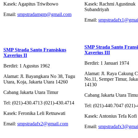
Kasek: Agapitus Triwibowo
Kasek: Rachmi Agustinuk
Subandriyah
Email:
smpstradamgm@gmail.com
Email:
smpstradafx1@gmai
SMP Strada Santo Fransi
SMP Strada Santo Fransiskus
Xaverius III
Xaverius II
Berdiri: 1 Januari 1974
Berdiri: 1 Agustus 1962
Alamat: Jl. Raya Cakung C
Alamat: Jl. Bayangkara No 38, Tugu
No.11, Semper Timur, Jakar
Utara, Koja, Jakarta Utara 14260
14130
Cabang Jakarta Utara Timur
Cabang Jakarta Utara Timu
Tel: (021)-430.4713 (021)-430.4714
Tel: (021)-440.7047 (021)
Kasek: Feronika Leli Retnawati
Kasek: Antonius Tefa Kofi
Email:
smpstradafx2@gmail.com
Email:
smpstradafx3@gmai